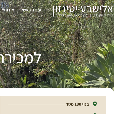
עמוד ראשי
אודותיי
למכירה 
בנוי 180 מטר