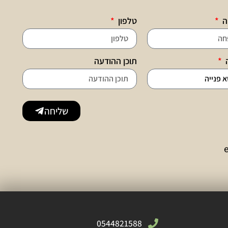
ה
טלפון
ה
תוכן ההודעה
שליחה
0544821588