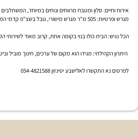
אירוח וחיים: סלון ומטבח מרווחים ונוחים במיוחד, המשתלבים 
מגרש ופרטיות: 505 מ"ר מגרש מישורי, גובל בשצ"פ קדמי המגדיל את המגרש לדונם – סמוך לפארק ירוק .
הכל נגיש: הבית כולו בנוי בקומה אחת, קרוב מאוד לשירותי הק
היתרון הקהילתי: מגידו הוא מקום של ערכים, חינוך מוביל ו
לפרטים נא התקשרו לאלישבע יטינזון 054-4821588