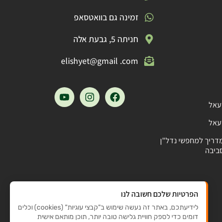
זמינה גם בוואטסאפ
חניתה 5, גבעת אלה
elishyet@gmail .com
עאל
עאל
מדריך למחפשי נדל"ן
ביבה
הפרטיות שלכם חשובה לנו
לידיעתכם, באתר זה נעשה שימוש ב"קבצי עוגיות" (cookies) וכלים
דומים כדי לספק חוויית גלישה טובה יותר, תוכן מותאם אישית