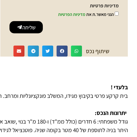
מדיניות פרטיות
הנני מאשר.ת את
מדיניות הפרטיות
שליחה
שיתוף נכס
בלעדי !
בית קרקע פרטי בקיבוץ מגידו, המשלב פונקציונליות ומרחב. הב
יתרונות הנכס:
גודל משפחתי: 6 חדרים (כולל ממ"ד) ו-180 מ"ר בנוי ,שואב אבק מרכזי, חימום רצפתי, מערכת חימום משוכללת , קמין , מזגנים.
היתר בניה לתוספת של 40 מטר בקומה שניה. פוטנציאל לגידול: אופציה להרחיב את הבית עד 250 מ"ר!