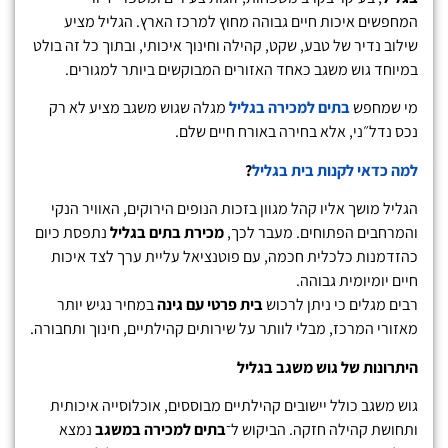
המחפשים איכות חיים גבוהה מחוץ למרכז הארץ. הגליל מציע
שילוב נדיר של טבע, שקט, קהילה וחינוך איכותי, ובתוך כל זה בולט
במיוחד גוש משגב כאחד האזורים המבוקשים ביותר למגורים.
מי שמחפש
בתים למכירה בגליל
מגלה שגוש משגב מציע לא רק
נכס נדל״ני, אלא בחירה באורח חיים שלם.
למה כדאי לקנות בית בגליל
?
הגליל מושך אליו קהל מגוון בזכות הנופים הירוקים, האוויר הנקי
והמרחבים הפתוחים. מעבר לכך,
מכירת בתים בגליל
נתפסת כיום
כהזדמנות כלכלית חכמה, עם פוטנציאל עליית ערך לצד איכות
חיים יומיומית גבוהה.
רבים מגלים כי ניתן לרכוש
בית פרטי עם גינה
במחיר נגיש יותר
מאזורי המרכז, מבלי לוותר על שירותים קהילתיים, חינוך ותחבורה.
היתרונות של גוש משגב בגליל
גוש משגב כולל יישובים קהילתיים מבוססים, אוכלוסייה איכותית
ותחושת קהילה חזקה. הביקוש ל־
בתים למכירה במשגב
נמצא