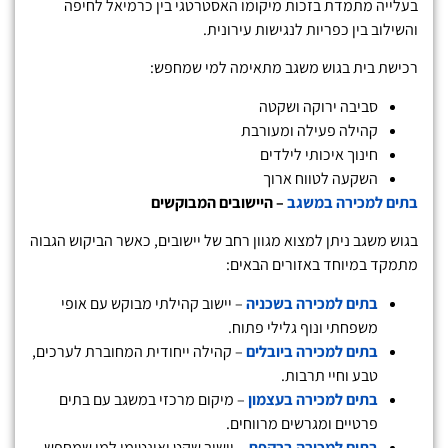
בעלייה מתמדת בזכות מיקומו האסטרטגי בין כרמיאל לחיפה
והשילוב בין כפריות לנגישות עירונית.
רכישת בית בגוש משגב מתאימה למי שמחפש:
סביבה ירוקה ושקטה
קהילה פעילה ומעורבת
חינוך איכותי לילדים
השקעה לטווח ארוך
בתים למכירה במשגב
– היישובים המבוקשים
בגוש משגב ניתן למצוא מגוון רחב של יישובים, כאשר הביקוש הגבוה
מתמקד במיוחד באזורים הבאים:
בתים למכירה בשכניה
– יישוב קהילתי מבוקש עם אופי
משפחתי ונוף גלילי פתוח.
בתים למכירה ביובלים
– קהילה ייחודית המחוברת לערכים,
טבע וחיי תרבות.
בתים למכירה בעצמון
– מיקום מרכזי במשגב עם בתים
פרטיים ומגרשים מרווחים.
בתים למכירה ברקפת
– יישוב שקט ואינטימי למי שמחפש