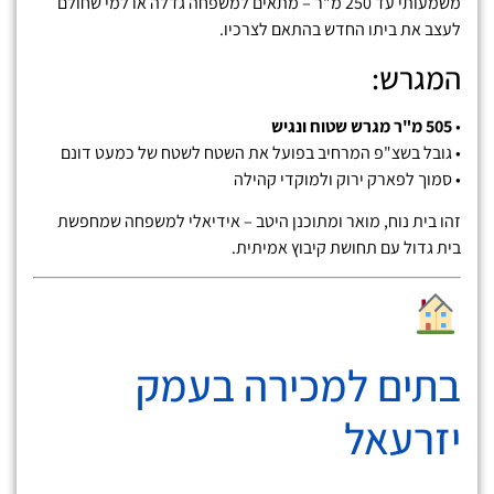
משמעותי עד 250 מ"ר – מתאים למשפחה גדלה או למי שחולם
לעצב את ביתו החדש בהתאם לצרכיו.
המגרש:
•
505 מ"ר מגרש שטוח ונגיש
• גובל בשצ"פ המרחיב בפועל את השטח לשטח של כמעט דונם
• סמוך לפארק ירוק ולמוקדי קהילה
זהו בית נוח, מואר ומתוכנן היטב – אידיאלי למשפחה שמחפשת
בית גדול עם תחושת קיבוץ אמיתית.
בתים למכירה בעמק
יזרעאל