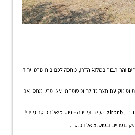
חים והר תבור במלוא הדרו, מחכה לכם בית פרטי יחיד
 שטח בנוי של 260 מ"ר ומגרש ענק של 607 מ"ר. הנכס מציע פרטיות ופינוק עם חצר גדולה ומטופחת, עצי פרי, מחסן אבן