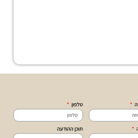
ה
טלפון
ה
תוכן ההודעה