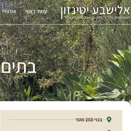
עמוד ראשי
אודותיי
בתים 
בנוי 260 מטר