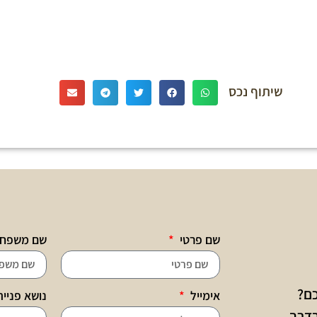
שיתוף נכס
שם פרטי
שם משפח
כם?
אימייל
נושא פניי
בדרך