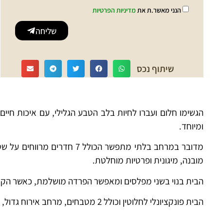
הנני מאשר.ת את
מדיניות הפרטיות
שליחה
שיתוף נכס
הגשימו חלום ועברו לחיות בלב הטבע הגלילי, עם איכות חיי
ומיוחד.
מובנה, מיגונית ופרטיות מוחלטת.
הבית בנוי בשני מפלסים ומאפשר הפרדה מושלמת, כאשר הקומה העליונה (3 חדרים, מטבח ומרפסת נוף ענקית) מנוצלת כיום כדירת airbnb פעילה ומ
הבית פונקציונלי לחלוטין וכולל 2 מטבחים, מרחב אירוח גדול, ויחידת הורים במפלס הכניסה. זוהי הזדמנות נדירה לנכס פינתי, במיקום פריים ובפוטנציאל הכנסה.