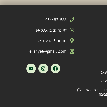
0544821588
זמינה גם בוואטסאפ
חניתה 5, גבעת אלה
elishyet@gmail .com
עאל
עאל
מדריך למחפשי נדל"ן
ביבה