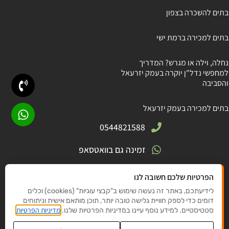
בתים להשכרה בצפון
בתים למכירה ברמת ישי
נחלה, וילה או מגרש? המדריך
למחפשי נדל"ן יוקרה בעמק יזרעאל
והסביבה
בתים למכירה בעמק יזרעאל
0544821588
זמינה גם בוואטסאפ
חניתה 5, גבעת אלה
הפרטיות שלכם חשובה לנו
לידיעתכם, באתר זה נעשה שימוש ב"קבצי עוגיות" (cookies) וכלים
elishyet@gmail .com
דומים כדי לספק חוויית גלישה טובה יותר, תוכן מותאם אישית וניתוחים
מדיניות הפרטיות
סטטיסטיים. למידע נוסף עיינו במדיניות הפרטיות שלנו.