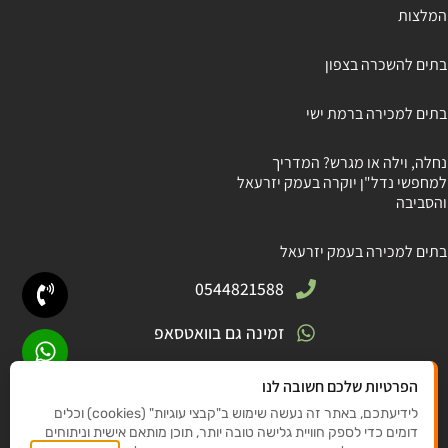
המלצות
בתים להשכרה בצפון
בתים למכירה ברמת ישי
נחלה, וילה או מגרש? המדריך
למחפשי נדל"ן יוקרה בעמק יזרעאל
והסביבה
בתים למכירה בעמק יזרעאל
0544821588
זמינה גם בוואטסאפ
חניתה 5, גבעת אלה
הפרטיות שלכם חשובה לנו
לידיעתכם, באתר זה נעשה שימוש ב"קבצי עוגיות" (cookies) וכלים
elishyet@gmail .com
דומים כדי לספק חוויית גלישה טובה יותר, תוכן מותאם אישית וניתוחים