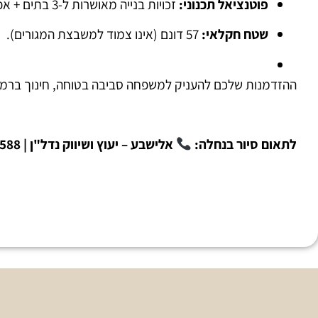
פוטנציאל תכנוני:
זכויות בנייה מאושרות ל-3 בתים + אפשרות מובנית לפיצול מגרש (פתרון חלומי למשפחה מורחבת שרוצה להישאר יחד).
שטח חקלאי:
57 דונם (אינו צמוד למשבצת המגורים).
ההזדמנות שלכם להעניק למשפחה סביבה בטוחה, חינוך ברמה 
לתאום סיור בנחלה:
אלישבע – יעוץ ושיווק נדל"ן | 054-4821588