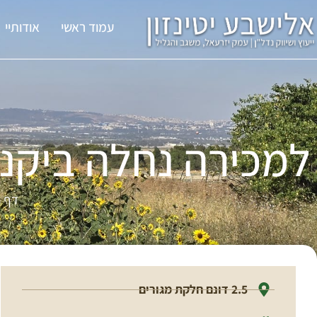
עמוד ראשי
אודותיי
למכירה נחלה ביקנ
דף 
2.5 דונם חלקת מגורים