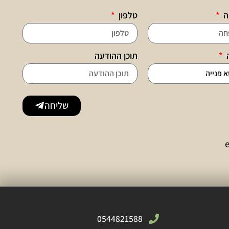
ה
טלפון
ה
תוכן ההודעה
שליחה
0544821588