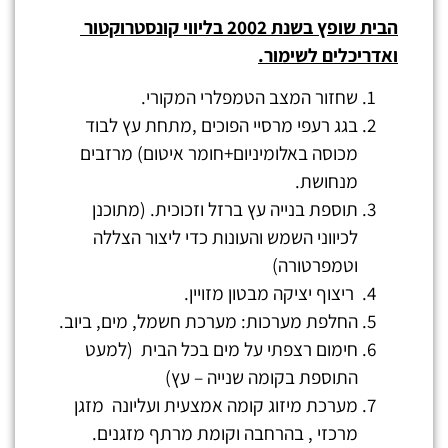
הבית שופץ בשנת 2002 בליווי קונסטרוקטור
ואדריכלים לשימור.
שחזור המצב הטמפלרי המקורי.
בגג רעפי מרסיי הפוכים ,מתחת עץ לבוד
מכוסה באלומיניום+חומר איטום) מרזבים
מנחושת.
תוספת בנייה עץ ברזל וזכוכית. (מתוכנן
לכיווני השמש והעונות כדי ליצור הצללה
וטמפרטורה)
ריצוף יציקה מבטון מזויין.
החלפת מערכות: מערכת חשמל, מים, ביוב.
חימום רצפתי על מים בכל הבית (למעט
התוספת בקומה שנייה – עץ)
מערכת מיזוג קומה אמצעית ועליונה מזגן
מרכזי , בהרחבה וקומת מרתף מזגנים.