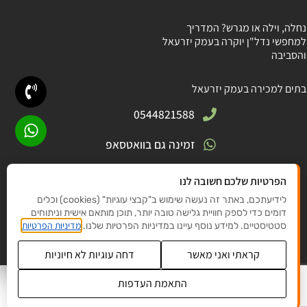
נחלה, וילה או מגרש? המדריך
למחפשי נדל"ן יוקרה בעמק יזרעאל
והסביבה
בתים למכירה בעמק יזרעאל
0544821588
זמינה גם בוואטסאפ
חניתה 5, גבעת אלה
הפרטיות שלכם חשובה לנו
לידיעתכם, באתר זה נעשה שימוש ב"קבצי עוגיות" (cookies) וכלים
elishyet@gmail .com
דומים כדי לספק חוויית גלישה טובה יותר, תוכן מותאם אישית וניתוחים
מדיניות הפרטיות
סטטיסטיים. למידע נוסף עיינו במדיניות הפרטיות שלנו.
קראתי ואני מאשר
דחה עוגיות לא חיוניות
© כל הזכויות שמורות לאלישבע יטינזון 2025
IW
התאמת העדפות
עיצוב ובניית אתר NADM
שנו העדפות פרטיות