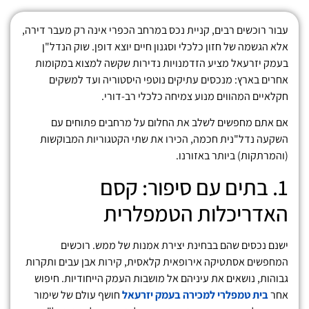
עבור רוכשים רבים, קניית נכס במרחב הכפרי אינה רק מעבר דירה,
אלא הגשמה של חזון כלכלי וסגנון חיים יוצא דופן. שוק הנדל"ן
בעמק יזרעאל מציע הזדמנויות נדירות שקשה למצוא במקומות
אחרים בארץ: מנכסים עתיקים נוטפי היסטוריה ועד למשקים
חקלאיים המהווים מנוע צמיחה כלכלי רב-דורי.
אם אתם מחפשים לשלב את החלום על מרחבים פתוחים עם
השקעה נדל"נית חכמה, הכירו את שתי הקטגוריות המבוקשות
(והמרתקות) ביותר באזורנו.
1. בתים עם סיפור: קסם
האדריכלות הטמפלרית
ישנם נכסים שהם בבחינת יצירת אמנות של ממש. רוכשים
המחפשים אסתטיקה אירופאית קלאסית, קירות אבן עבים ותקרות
גבוהות, נושאים את עיניהם אל מושבות העמק הייחודיות. חיפוש
אחר
בית טמפלרי למכירה בעמק יזרעאל
חושף עולם של שימור