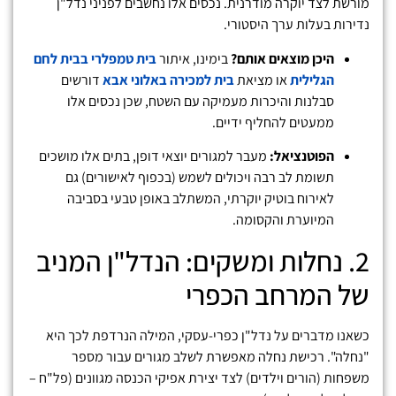
מורשת לצד יוקרה מודרנית. נכסים אלו נחשבים לפניני נדל"ן
נדירות בעלות ערך היסטורי.
היכן מוצאים אותם?
בימינו, איתור
בית טמפלרי בבית לחם
הגלילית
או מציאת
בית למכירה באלוני אבא
דורשים
סבלנות והיכרות מעמיקה עם השטח, שכן נכסים אלו
ממעטים להחליף ידיים.
הפוטנציאל:
מעבר למגורים יוצאי דופן, בתים אלו מושכים
תשומת לב רבה ויכולים לשמש (בכפוף לאישורים) גם
לאירוח בוטיק יוקרתי, המשתלב באופן טבעי בסביבה
המיוערת והקסומה.
2. נחלות ומשקים: הנדל"ן המניב
של המרחב הכפרי
כשאנו מדברים על נדל"ן כפרי-עסקי, המילה הנרדפת לכך היא
"נחלה". רכישת נחלה מאפשרת לשלב מגורים עבור מספר
משפחות (הורים וילדים) לצד יצירת אפיקי הכנסה מגוונים (פל"ח –