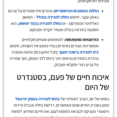
פעילות לא חקלאית).
נחלות במושבים ההיסטוריים
:
אזורים אלו שומרים על ערכם
באופן עקבי. חיפוש
נחלה למכירה בנהלל
– המושב
האליפטי המפורסם – או
נחלה למכירה בכפר יהושוע
, הוא
השקעה באדמה בעלת מעמד יוקרתי ומבוקש.
הזדמנויות מתפתחות:
למחפשים שטחים חקלאיים
ואפשרויות מגורים באזורים בעלי פוטנציאל השבחה, חיפוש
בית למכירה בישובי תענך
(חבל התענכים) מהווה אופציה
נהדרת במחירים נגישים יותר ביחס ללב העמק, תוך שמירה
על צביון כפרי וחקלאי מובהק.
איכות חיים של פעם, בסטנדרט
של היום
בסופו של יום, הערך האמיתי של
בתים למכירה בעמק יזרעאל
טמון בשגרת החיים שהם מאפשרים. רכישת נחלה או בית מידות
היסטורי מעניקה לכם את החופש לעצב את חייכם מחדש: לפתוח