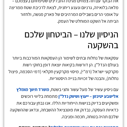
את הבוקר עם תה צמחים מגינת התבלינים שטיפחתם בעצמכם –
מלאה בלואיזה, גרניום ונענע ריחנית, לצאת לרכיבת שטח ממריצה
על אופני הרים בשבילים המרהיבים של פארק מנשה, ולחזור
הביתה אל השקט המוחלט של העמק.
הניסיון שלנו – הביטחון שלכם
בהשקעה
עסקאות של נחלות ובתים לשימור הן העסקאות המורכבות ביותר
בעולם הנדל"ן. הן דורשות בקיאות יוצאת דופן בחוקי רשות
מקרקעי ישראל (רמ"י), מיסוי מקרקעין חקלאי (דמי הסכמה, פיצול
נחלות), והבנה של זכויות בנייה היסטוריות.
עם ניסיון עשיר של מעל עשור וחצי בשטח,
משרד תיווך מומלץ
אלישבע יטינזון – ייעוץ ושיווק נדל"ן
מתמחה בליווי רוכשים
ומשקיעים בדיוק בנישות הייחודיות הללו. אנו נבחן עבורכם את
כדאיות העסקה, נבדוק את פוטנציאל ההשבחה, ונדאג שההשקעה
שלכם תהיה בטוחה, חכמה ומניבה.