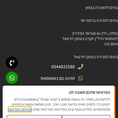
בתים להשכרה בצפון
בתים למכירה ברמת ישי
נחלה, וילה או מגרש? המדריך
למחפשי נדל"ן יוקרה בעמק יזרעאל
והסביבה
בתים למכירה בעמק יזרעאל
0544821588
זמינה גם בוואטסאפ
חניתה 5, גבעת אלה
הפרטיות שלכם חשובה לנו
לידיעתכם, באתר זה נעשה שימוש ב"קבצי עוגיות" (cookies) וכלים
elishyet@gmail .com
דומים כדי לספק חוויית גלישה טובה יותר, תוכן מותאם אישית וניתוחים
מדיניות הפרטיות
סטטיסטיים. למידע נוסף עיינו במדיניות הפרטיות שלנו.