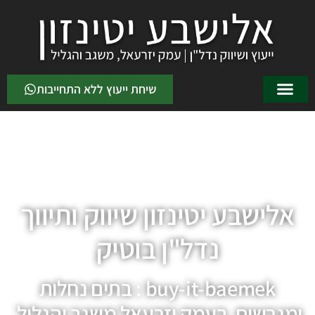
לתוכן
שיחת ייעוץ ללא התחייבות
אלישבע יטינזון שיווק ותיווך
נדל"ן בוטיק
buy-it-baemek : בתים נחלות
ומגרשים בעמק יזרעאל משגב והגליל