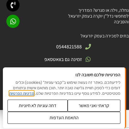
נחלה, וילה או מגרש? המדריך
למחפשי נדל"ן יוקרה בעמק יזרעאל
והסביבה
בתים למכירה בעמק יזרעאל
0544821588
זמינה גם בוואטסאפ
חניתה 5, גבעת אלה
הפרטיות שלכם חשובה לנו
לידיעתכם, באתר זה נעשה שימוש ב"קבצי עוגיות" (cookies) וכלים
elishyet@gmail .com
דומים כדי לספק חוויית גלישה טובה יותר, תוכן מותאם אישית וניתוחים
מדיניות הפרטיות
סטטיסטיים. למידע נוסף עיינו במדיניות הפרטיות שלנו.
קראתי ואני מאשר
דחה עוגיות לא חיוניות
© כל הזכויות שמורות לאלישבע יטינזון 2025
IW
התאמת העדפות
עיצוב ובניית אתר NADM
שנו העדפות פרטיות