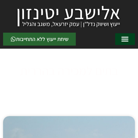
שיחת ייעוץ ללא התחייבות
בתים למכירה בהררית
דף הבית
»
בתים למכירה בהררית